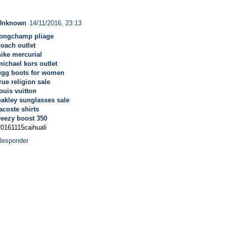
Unknown
14/11/2016, 23:13
longchamp pliage
coach outlet
nike mercurial
michael kors outlet
ugg boots for women
rue religion sale
ouis vuitton
oakley sunglasses sale
acoste shirts
yeezy boost 350
20161115caihuali
Responder