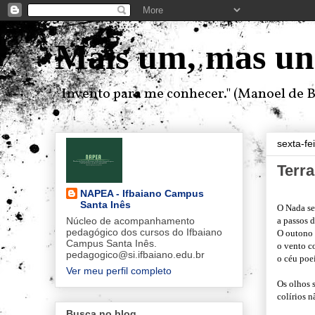
Mais um, mas un
"Invento para me conhecer." (Manoel de B
sexta-fe
Terr
NAPEA - Ifbaiano Campus
Santa Inês
O Nada se 
Núcleo de acompanhamento
a passos 
pedagógico dos cursos do Ifbaiano
O outono 
Campus Santa Inês.
o vento c
pedagogico@si.ifbaiano.edu.br
o céu poei
Ver meu perfil completo
Os olhos
colírios n
Busca no blog