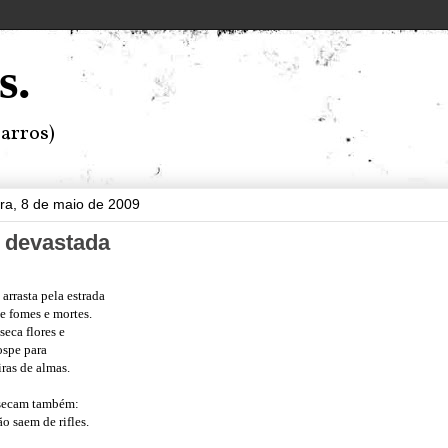
s.
arros)
ira, 8 de maio de 2009
a devastada
arrasta pela estrada
de fomes e mortes.
seca flores e
ospe para
ras de almas.
 secam também:
ão saem de rifles.