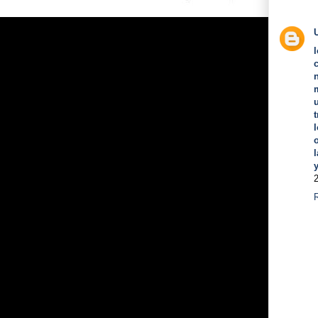
t
l
l