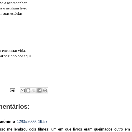
no a acompanhar
tes e nenhum livro
r suas estórias.
a encontrar vida.
ar sozinho por aqui.
mentários:
Anônimo
12/05/2009, 19:57
isso me lembrou dois filmes: um em que livros eram queimados outro em