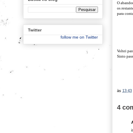
O abando
os restan
para conta
Twitter
follow me on Twitter
Voltei par
Sinto pass
às
13:43
4 co