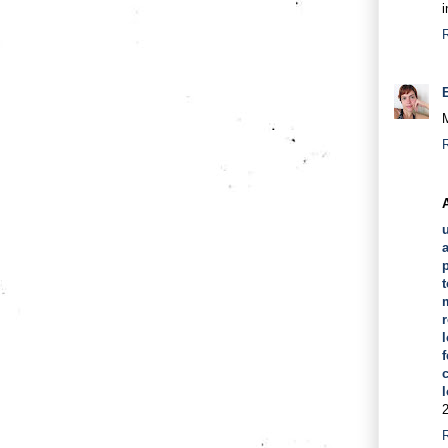
i
M
t