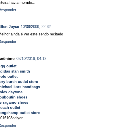
nteira havia morrido...
Responder
Ellen Joyce
10/08/2009, 22:32
elhor ainda é ver este sendo recitado
Responder
Anônimo
08/10/2016, 04:12
ugg outlet
adidas stan smith
polo outlet
ory burch outlet store
michael kors handbags
rolex daytona
louboutin shoes
ferragamo shoes
coach outlet
longchamp outlet store
2016108caiyan
Responder