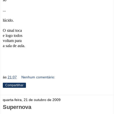
...
lúcido.
O sinal toca
e logo todos
voltam para
a sala de aula.
às
21:07
Nenhum comentário:
Compartilhar
quarta-feira, 21 de outubro de 2009
Supernova