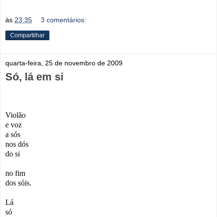
às
23:35
3 comentários:
Compartilhar
quarta-feira, 25 de novembro de 2009
Só, lá em si
Violão
e voz
a sós
nos dós
do si
no fim
dos sóis
.
Lá
só