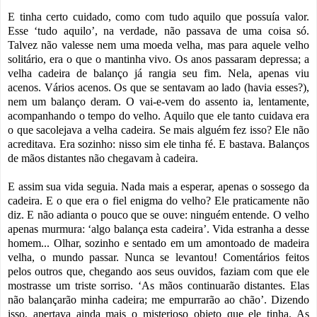
E tinha certo cuidado, como com tudo aquilo que possuía valor.
Esse ‘tudo aquilo’, na verdade, não passava de uma coisa só.
Talvez não valesse nem uma moeda velha, mas para aquele velho
solitário, era o que o mantinha vivo. Os anos passaram depressa; a
velha cadeira de balanço já rangia seu fim. Nela, apenas viu
acenos. Vários acenos. Os que se sentavam ao lado (havia esses?),
nem um balanço deram. O vai-e-vem do assento ia, lentamente,
acompanhando o tempo do velho. Aquilo que ele tanto cuidava era
o que sacolejava a velha cadeira. Se mais alguém fez isso? Ele não
acreditava. Era sozinho: nisso sim ele tinha fé. E bastava. Balanços
de mãos distantes não chegavam à cadeira.
E assim sua vida seguia. Nada mais a esperar, apenas o sossego da
cadeira. E o que era o fiel enigma do velho? Ele praticamente não
diz. E não adianta o pouco que se ouve: ninguém entende. O velho
apenas murmura: ‘algo balança esta cadeira’. Vida estranha a desse
homem... Olhar, sozinho e sentado em um amontoado de madeira
velha, o mundo passar. Nunca se levantou! Comentários feitos
pelos outros que, chegando aos seus ouvidos, faziam com que ele
mostrasse um triste sorriso. ‘As mãos continuarão distantes. Elas
não balançarão minha cadeira; me empurrarão ao chão’. Dizendo
isso, apertava ainda mais o misterioso objeto que ele tinha. As