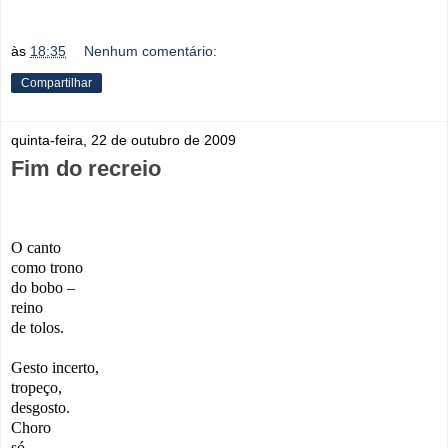
às
18:35
Nenhum comentário:
Compartilhar
quinta-feira, 22 de outubro de 2009
Fim do recreio
O canto
como trono
do bobo –
reino
de tolos.
Gesto incerto,
tropeço,
desgosto.
Choro
só