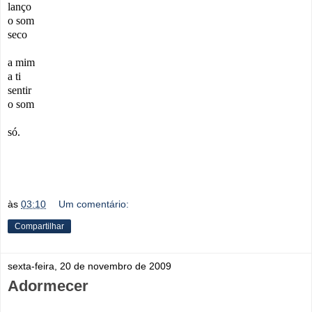
lanço
o som
seco
a mim
a ti
sentir
o som
só.
às
03:10
Um comentário:
Compartilhar
sexta-feira, 20 de novembro de 2009
Adormecer