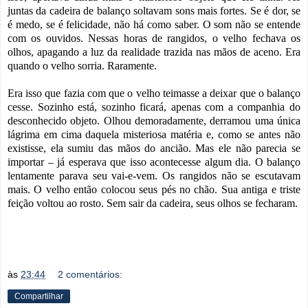
juntas da cadeira de balanço soltavam sons mais fortes. Se é dor, se
é medo, se é felicidade, não há como saber. O som não se entende
com os ouvidos. Nessas horas de rangidos, o velho fechava os
olhos, apagando a luz da realidade trazida nas mãos de aceno. Era
quando o velho sorria. Raramente.
Era isso que fazia com que o velho teimasse a deixar que o balanço
cesse. Sozinho está, sozinho ficará, apenas com a companhia do
desconhecido objeto. Olhou demoradamente, derramou uma única
lágrima em cima daquela misteriosa matéria e, como se antes não
existisse, ela sumiu das mãos do ancião. Mas ele não parecia se
importar – já esperava que isso acontecesse algum dia. O balanço
lentamente parava seu vai-e-vem. Os rangidos não se escutavam
mais. O velho então colocou seus pés no chão. Sua antiga e triste
feição voltou ao rosto. Sem sair da cadeira, seus olhos se fecharam.
às
23:44
2 comentários:
Compartilhar