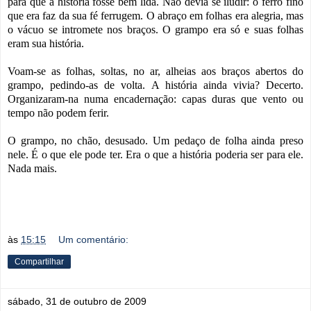
para que a história fosse bem lida. Não devia se iludir: o ferro fino
que era faz da sua fé ferrugem. O abraço em folhas era alegria, mas
o vácuo se intromete nos braços. O grampo era só e suas folhas
eram sua história.
Voam-se as folhas, soltas, no ar, alheias aos braços abertos do
grampo, pedindo-as de volta. A história ainda vivia? Decerto.
Organizaram-na numa encadernação: capas duras que vento ou
tempo não podem ferir.
O grampo, no chão, desusado. Um pedaço de folha ainda preso
nele. É o que ele pode ter. Era o que a história poderia ser para ele.
Nada mais.
às
15:15
Um comentário:
Compartilhar
sábado, 31 de outubro de 2009