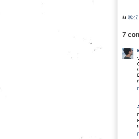
às
00:47
7 co
V
t