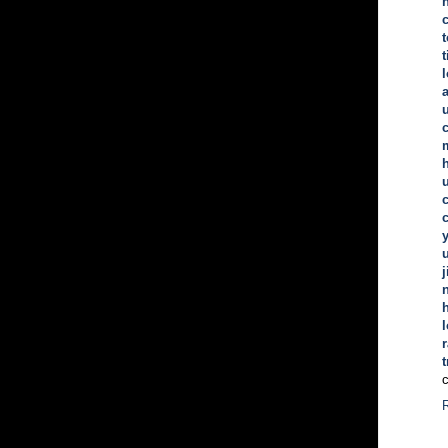
t
n
h
l
t