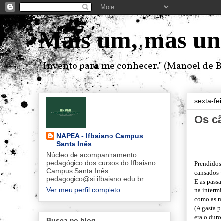
Mais um, mas un
"Invento para me conhecer." (Manoel de B
sexta-fe
Os cã
NAPEA - Ifbaiano Campus
Santa Inês
Núcleo de acompanhamento
pedagógico dos cursos do Ifbaiano
Prendidos
Campus Santa Inês.
cansados 
pedagogico@si.ifbaiano.edu.br
E as pass
Ver meu perfil completo
na interm
como as m
(A gasta 
era o duro
Busca no blog