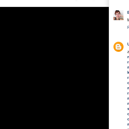
M
r
r