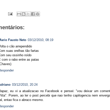
mentários:
Mario Fausto Neto
03/12/2010, 08:19
olta o cão arrependido
Com suas orelhas tão fartas
Com seu ossinho roído
E com o rabo entre as patas
(Chaves)
Responder
Adriano
03/12/2010, 20:24
Rapaz, eu vi a atualizacao no Facebook e pensei: "vou deixar um coment
Pitta". Porem, ao ler o post percebi que nao tenho capilogencia nem enverg
al, entao fica o abraco mesmo.
Responder