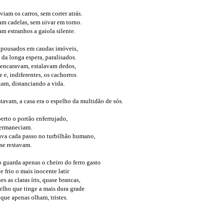
 viam os carros, sem correr atrás.
iam cadelas, sem uivar em torno.
am estranhos a gaiola silente.
 pousados em caudas imóveis,
 da longa espera, paralisados.
 encaravam, estalavam dedos,
 e, indiferentes, os cachorros
am, distanciando a vida.
tavam, a casa era o espelho da multidão de sós.
rto o portão enferrujado,
ermaneciam.
ava cada passo no turbilhão humano,
 se restavam.
o guarda apenas o cheiro do ferro gasto
e frio o mais inocente latir
hes as claras íris, quase brancas,
lho que tinge a mais dura grade
que apenas olham, tristes.