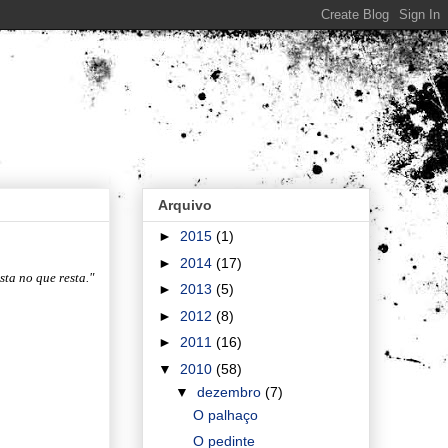
Arquivo
►
2015
(1)
►
2014
(17)
ista no que resta."
►
2013
(5)
►
2012
(8)
►
2011
(16)
▼
2010
(58)
▼
dezembro
(7)
O palhaço
O pedinte