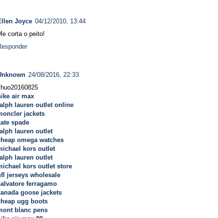
Ellen Joyce
04/12/2010, 13:44
e corta o peito!
Responder
Unknown
24/08/2016, 22:33
zhuo20160825
nike air max
ralph lauren outlet online
moncler jackets
kate spade
alph lauren outlet
cheap omega watches
michael kors outlet
alph lauren outlet
michael kors outlet store
nfl jerseys wholesale
salvatore ferragamo
canada goose jackets
cheap ugg boots
mont blanc pens