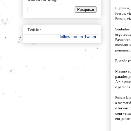
E, presos,
Presos, v
Presos, vi
Sentados,
Twitter
esgotados
follow me on Twitter
Passantes
moviam-se
permaneci
E, onde es
Mesmo abe
parados p
A rua ous
e parados
Pois o far
a marcar d
e turvar-l
com verme
em peitos 