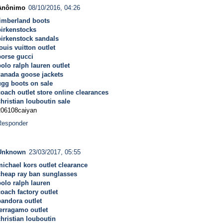
Anônimo
08/10/2016, 04:26
timberland boots
birkenstocks
birkenstock sandals
ouis vuitton outlet
borse gucci
polo ralph lauren outlet
canada goose jackets
ugg boots on sale
coach outlet store online clearances
christian louboutin sale
206108caiyan
Responder
Unknown
23/03/2017, 05:55
michael kors outlet clearance
cheap ray ban sunglasses
polo ralph lauren
coach factory outlet
pandora outlet
ferragamo outlet
christian louboutin