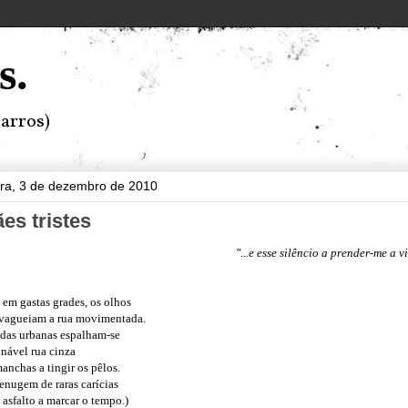
s.
arros)
ira, 3 de dezembro de 2010
es tristes
"...e esse silêncio a prender-me a v
 em gastas grades, os olhos
vagueiam a rua movimentada.
adas urbanas espalham-se
inável rua cinza
anchas a tingir os pêlos.
penugem de raras carícias
 asfalto a marcar o tempo.)