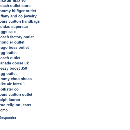
nike air max 90
coach outlet store
tommy hilfiger outlet
iffany and co jewelry
louis vuitton handbags
adidas superstar
uggs sale
coach factory outlet
moncler outlet
hugo boss outlet
ugg outlet
coach outlet
canada goose uk
yeezy boost 350
ugg outlet
jimmy choo shoes
ike air force 1
ollister co
ouis vuitton outlet
ralph lauren
rue religion jeans
como
Responder